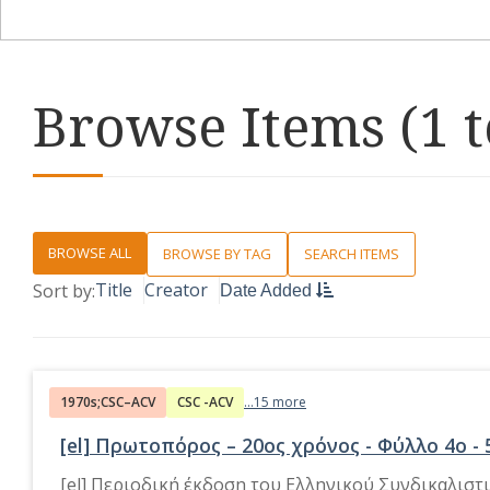
Browse Items (1 t
BROWSE ALL
BROWSE BY TAG
SEARCH ITEMS
Title
Creator
Sort by:
Date Added
1970s;CSC–ACV
CSC -ACV
...15 more
[el] Πρωτοπόρος – 20ος χρόνος - Φύλλο 4ο - 
[el] Περιοδική έκδοση του Ελληνικού Συνδικαλιστ