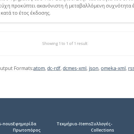
τεύχη προκύπτει ακανόνιστη ή μεταβαλλόμενη συχνότητα 
κατά το έτος έκδοσης.
Showing 1 to 1 of 1 result
utput Formats:
atom
,
dc-rdf
,
dcmes-xml
,
json
,
omeka-xml
,
rs
s-nous
Εφημερίδα
Τεκμήρια-Items
Συλλογές-
Πρωτοπόρος
Collections