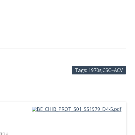
Tags: 1970s;CSC–ACV
ύπου