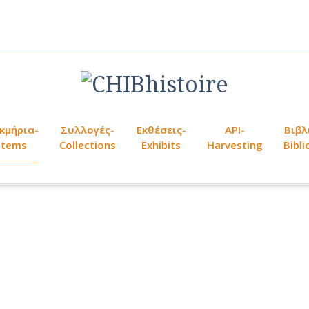
κμήρια-
Συλλογές-
Εκθέσεις-
API-
Βιβλ
Items
Collections
Exhibits
Harvesting
Bibl