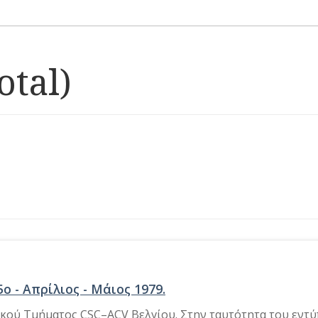
otal)
5ο - Απρίλιος - Μάιος 1979.
ικού Τμήματος CSC–ACV Βελγίου. Στην ταυτότητα του εντ