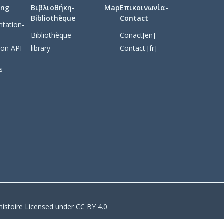
ing
Βιβλιοθήκη-
Map
Επικοινωνία-
Bibliothèque
Contact
tation-
Bibliothèque
Conact[en]
on API-
library
Contact [fr]
s
stoire Licensed under CC BY 4.0