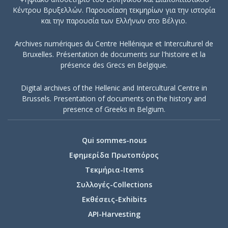
αντανακλά τη
Κέντρου Βρυξελλών. Παρουσίαση τεκμηρίων για την ιστορία
θεσμική μορφή
και την παρουσία των Ελλήνων στο Βέλγιο.
του εκδότη
κατά το έτος
Archives numériques du Centre Hellénique et Interculturel de
έκδοσης.
Bruxelles. Présentation de documents sur l'histoire et la
présence des Grecs en Belgique.
Digital archives of the Hellenic and Intercultural Centre in
Brussels. Presentation of documents on the history and
presence of Greeks in Belgium.
Qui sommes-nous
Εφημερίδα Πρωτοπόρος
Τεκμήρια-Items
Συλλογές-Collections
Εκθέσεις-Exhibits
API-Harvesting