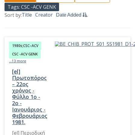
Tags: CSC -ACV GENK
Title
Creator
Sort by:
Date Added
1980s;CSC–ACV
CSC -ACV GENK
...13 more
[el]
Πρωτοπόρος
– 22ος
χρόνος -
Φύλλο 1o -
2ο -
Ιανουάριος -
Φεβρουάριος
1981.
[el] Περιοδική