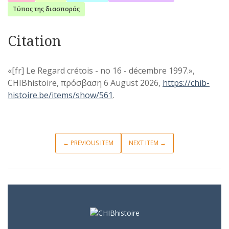
Τύπος της διασποράς
Citation
«[fr] Le Regard crétois - no 16 - décembre 1997.»,
CHIBhistoire, πρόσβαση 6 August 2026,
https://chib-
histoire.be/items/show/561
.
← PREVIOUS ITEM
NEXT ITEM →