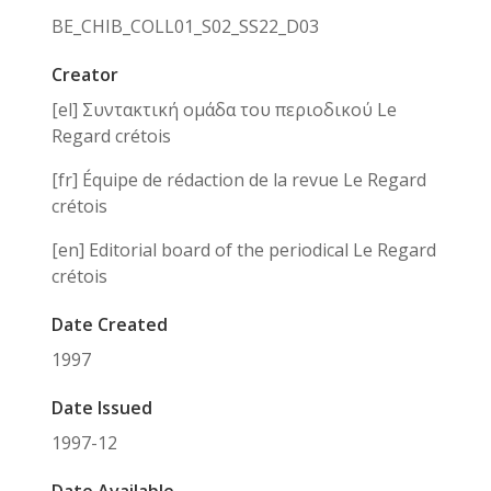
BE_CHIB_COLL01_S02_SS22_D03
Creator
[el] Συντακτική ομάδα του περιοδικού Le
Regard crétois
[fr] Équipe de rédaction de la revue Le Regard
crétois
[en] Editorial board of the periodical Le Regard
crétois
Date Created
1997
Date Issued
1997-12