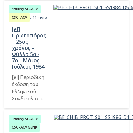
CSC–ACV
1980s;CSC–ACV
Βελγίου. Στην
ταυτότητα του
CSC -ACV
...11 more
εντύπου
[el]
δηλώνεται ως
Πρωτοπόρος
μηνιαία·
– 25ος
ωστόσο, από
χρόνος -
τα διαθέσιμα
Φύλλο 5o -
τεύχη
7ο - Μάιος –
Ιούλιος 1984.
προκύπτει
ακανόνιστη ή
[el] Περιοδική
μεταβαλλόμεν
έκδοση του
η συχνότητα
Ελληνικού
έκδοσης. Η
Συνδικαλιστικ
ονομασία
ού Τμήματος
αντανακλά τη
CSC–ACV
θεσμική
1980s;CSC–ACV
Βελγίου. Στην
μορφή του
ταυτότητα του
CSC -ACV GENK
εκδότη κατά