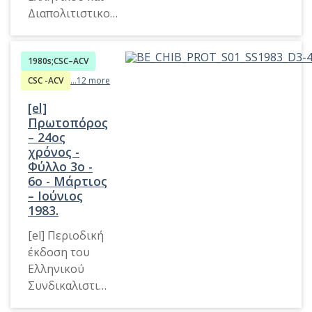
Διαπολιτιστικού
Κέντρου
Βρυξελλών. Η
1980s;CSC–ACV
ονομασία
αντανακλά τη
CSC -ACV
...12 more
θεσμική μορφή
[el]
του εκδότη κατά
Πρωτοπόρος
το έτος έκδοσης.
– 24ος
χρόνος -
Φύλλο 3ο -
6ο - Μάρτιος
– Ιούνιος
1983.
[el] Περιοδική
έκδοση του
Ελληνικού
Συνδικαλιστικ
ού Τμήματος