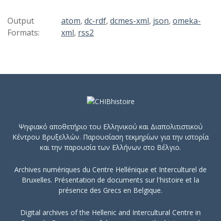
ωστόσο, από
τα διαθέσιμα
Output
atom
,
dc-rdf
,
dcmes-xml
,
json
,
omeka-
τεύχη
Formats:
xml
,
rss2
προκύπτει
ακανόνιστη ή
μεταβαλλόμεν
η συχνότητα
έκδοσης. Η
ονομασία
αντανακλά τη
θεσμική
Ψηφιακό αποθετήριο του Ελληνικού και Διαπολιτιστικού
μορφή του
Κέντρου Βρυξελλών. Παρουσίαση τεκμηρίων για την ιστορία
εκδότη κατά
και την παρουσία των Ελλήνων στο Βέλγιο.
το έτος
Archives numériques du Centre Hellénique et Interculturel de
έκδοσης.
Bruxelles. Présentation de documents sur l'histoire et la
présence des Grecs en Belgique.
Digital archives of the Hellenic and Intercultural Centre in