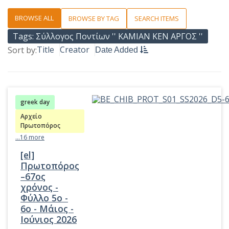
BROWSE ALL
BROWSE BY TAG
SEARCH ITEMS
Tags: Σύλλογος Ποντίων '' ΚΑΜΙΑΝ ΚΕΝ ΑΡΓΟΣ ''
Title
Creator
Sort by:
Date Added
greek day
Αρχείο
Πρωτοπόρος
...16 more
[el]
Πρωτοπόρος
–67ος
χρόνος -
Φύλλο 5o -
6ο - Μάιος -
Ιούνιος 2026