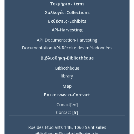
Τεκμήρια-Items
Συλλογές-Collections
Εκθέσεις-Exhibits
API-Harvesting
API Documentation-Harvesting
Documentation API-Récolte des métadonnées
Βιβλιοθήκη-Bibliothèque
Bibliothèque
library
Map
Επικοινωνία-Contact
Conact[en]
Contact [fr]
Rue des Étudiants 14B, 1060 Saint-Gilles
bibliotheque@centrehellenique.be