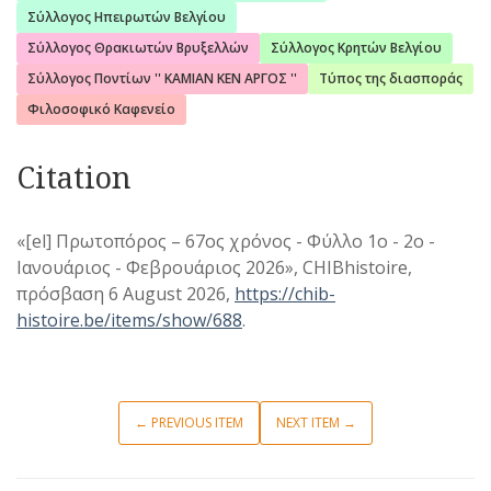
Σύλλογος Ηπειρωτών Βελγίου
Σύλλογος Θρακιωτών Βρυξελλών
Σύλλογος Κρητών Βελγίου
Σύλλογος Ποντίων '' ΚΑΜΙΑΝ ΚΕΝ ΑΡΓΟΣ ''
Τύπος της διασποράς
Φιλοσοφικό Καφενείο
Citation
«[el] Πρωτοπόρος – 67ος χρόνος - Φύλλο 1o - 2ο -
Ιανουάριος - Φεβρουάριος 2026», CHIBhistoire,
πρόσβαση 6 August 2026,
https://chib-
histoire.be/items/show/688
.
← PREVIOUS ITEM
NEXT ITEM →