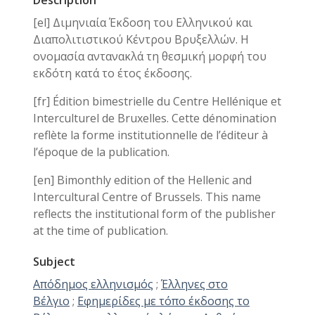
Description
[el] Διμηνιαία Έκδοση του Ελληνικού και
Διαπολιτιστικού Κέντρου Βρυξελλών. Η
ονομασία αντανακλά τη θεσμική μορφή του
εκδότη κατά το έτος έκδοσης.
[fr] Édition bimestrielle du Centre Hellénique et
Interculturel de Bruxelles. Cette dénomination
reflète la forme institutionnelle de l’éditeur à
l’époque de la publication.
[en] Bimonthly edition of the Hellenic and
Intercultural Centre of Brussels. This name
reflects the institutional form of the publisher
at the time of publication.
Subject
Απόδημος ελληνισμός
;
Έλληνες στο
Βέλγιο
;
Εφημερίδες με τόπο έκδοσης τo