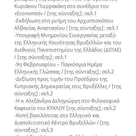
Κυριάκου Πιερρακάκη στο συνέδριο του
«Economist» / [της σύνταξης] ; σελ.1
-Εκδήλωση στη μνήμη του Αρχιεπισκόπου
Αλβανίας Αναστασίου / [της σύνταξης] ; σελ.1
-Υπογραφή Μνημονίου Συνεργασίας μεταξύ
της Ελληνικής Κοινότητας Βρυξελλών και του
Διεθνούς Πανεπιστημίου της Ελλάδος (ΔΙΠΑΕ)
/ [της σύνταξης] ; σελ.1
-9η Φεβρουαρίου – Παγκόσμια Ημέρα
Ελληνικής Γλώσσας / [της σύνταξης] ; σελ.2
-Δεξίωση προς τιμήν του Προέδρου της
Κυπριακής Δημοκρατίας στις Βρυξέλλες / [της
σύνταξης] ; σελ.2
-Η κ. Αλεξάνδρα Δεληγιώργη στο Φιλοσοφικό
Καφενείο του ΚΥΚΛΟΥ [της σύνταξης] ; σελ.2
-Κοπή βασιλόπιτας στο Ελληνικό και
Διαπολιτιστικό Κέντρο Βρυξελλών / [της
σύνταξης] ; σελ.3