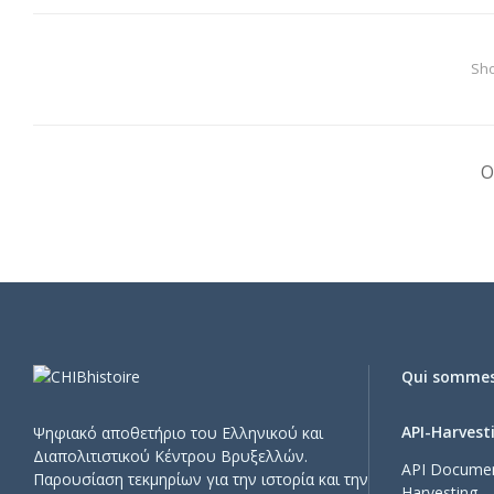
Sho
O
Qui somme
API-Harvest
Ψηφιακό αποθετήριο του Ελληνικού και
Διαπολιτιστικού Κέντρου Βρυξελλών.
API Documen
Παρουσίαση τεκμηρίων για την ιστορία και την
Harvesting