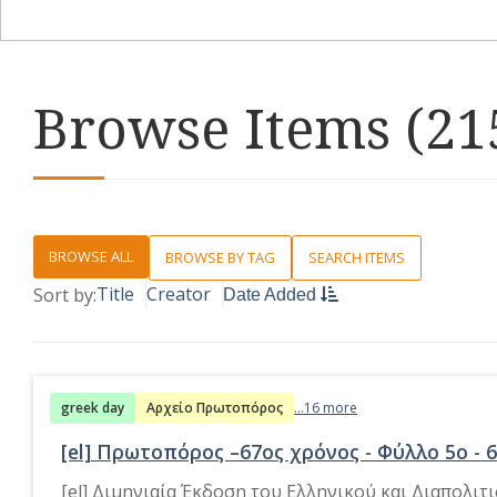
Browse Items (215
BROWSE ALL
BROWSE BY TAG
SEARCH ITEMS
Title
Creator
Sort by:
Date Added
greek day
Αρχείο Πρωτοπόρος
...16 more
[el] Πρωτοπόρος –67ος χρόνος - Φύλλο 5o - 6
[el] Διμηνιαία Έκδοση του Ελληνικού και Διαπολι