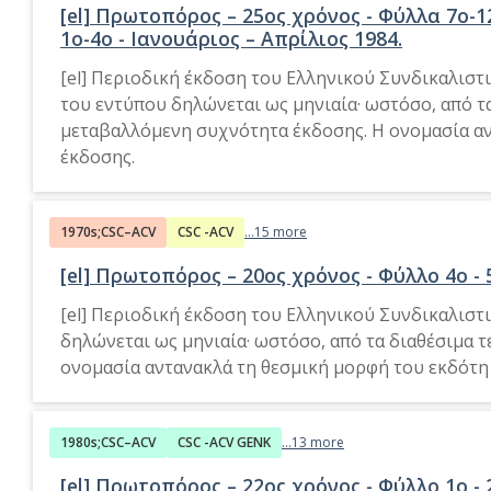
[el] Πρωτοπόρος – 25ος χρόνος - Φύλλα 7ο-1
1ο-4ο - Ιανουάριος – Απρίλιος 1984.
[el] Περιοδική έκδοση του Ελληνικού Συνδικαλιστ
του εντύπου δηλώνεται ως μηνιαία· ωστόσο, από τ
μεταβαλλόμενη συχνότητα έκδοσης. Η ονομασία αν
έκδοσης.
1970s;CSC–ACV
CSC -ACV
...15 more
[el] Πρωτοπόρος – 20ος χρόνος - Φύλλο 4ο - 
[el] Περιοδική έκδοση του Ελληνικού Συνδικαλιστ
δηλώνεται ως μηνιαία· ωστόσο, από τα διαθέσιμα 
ονομασία αντανακλά τη θεσμική μορφή του εκδότη 
1980s;CSC–ACV
CSC -ACV GENK
...13 more
[el] Πρωτοπόρος – 22ος χρόνος - Φύλλο 1o - 