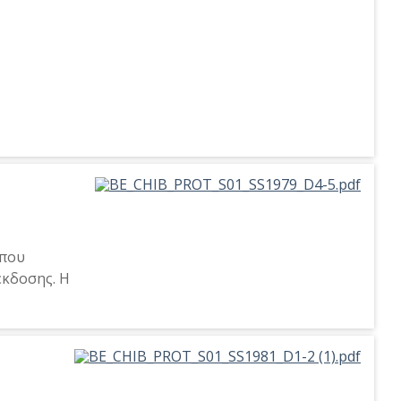
ύπου
έκδοσης. Η