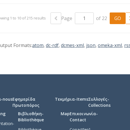
Page
of 22
wing 1 to 10 of 215 results
utput Formats:
atom
,
dc-rdf
,
dcmes-xml
,
json
,
omeka-xml
,
rs
s-nous
Εφημερίδα
Τεκμήρια-Items
Συλλογές-
Πρωτοπόρος
Collections
ing
Βιβλιοθήκη-
Map
Επικοινωνία-
Bibliothèque
Contact
tation-
Bibliothèque
Conact[en]