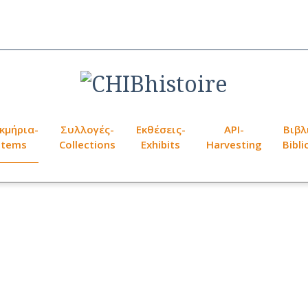
κμήρια-
Συλλογές-
Εκθέσεις-
API-
Βιβλ
Items
Collections
Exhibits
Harvesting
Bibl