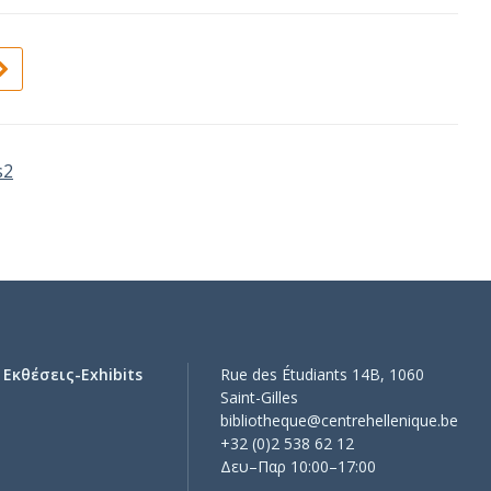
s2
Εκθέσεις-Exhibits
Rue des Étudiants 14B, 1060
Saint-Gilles
bibliotheque@centrehellenique.be
+32 (0)2 538 62 12
Δευ–Παρ 10:00–17:00