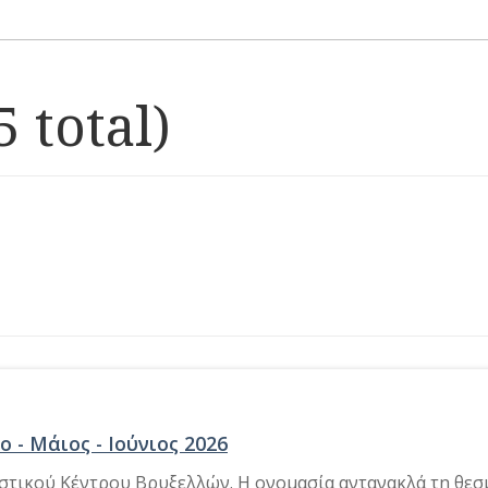
 total)
ο - Μάιος - Ιούνιος 2026
τιστικού Κέντρου Βρυξελλών. Η ονομασία αντανακλά τη θεσ