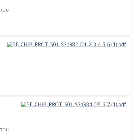
ύπου
ύπου