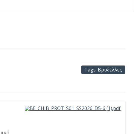
Tags: Βρυξέλλες
μική