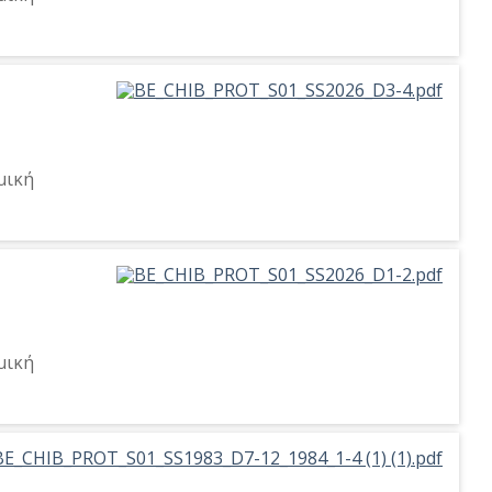
μική
μική