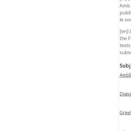
Amis 
publi
le so
[en] 
the F
texts
subsc
Subj
Απόδ
Dias
Gree