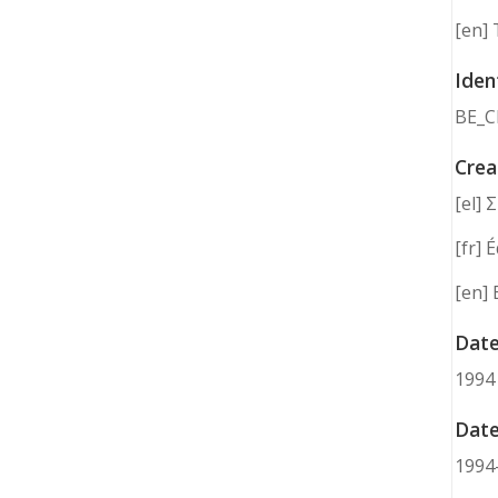
[en] 
Ident
BE_C
Crea
[el]
[fr] 
[en] 
Date
1994
Date
1994