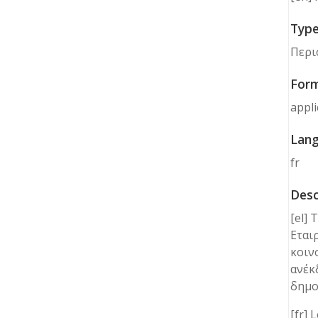
Typ
Περιο
For
appli
Lan
fr
Desc
[el]
Εται
κοιν
ανέκ
δημο
[fr] 