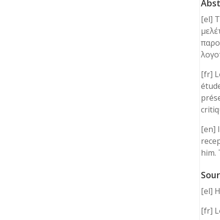
Abst
[el]
μελέ
παρο
λογο
[fr] 
étude
prése
criti
[en] 
recep
him. 
Sour
[el] 
[fr] 