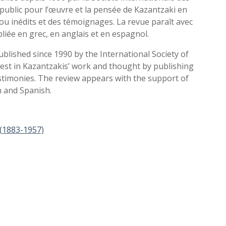
u public pour l’œuvre et la pensée de Kazantzaki en
ou inédits et des témoignages. La revue paraît avec
liée en grec, en anglais et en espagnol.
blished since 1990 by the International Society of
erest in Kazantzakis’ work and thought by publishing
estimonies. The review appears with the support of
h and Spanish.
(1883-1957)