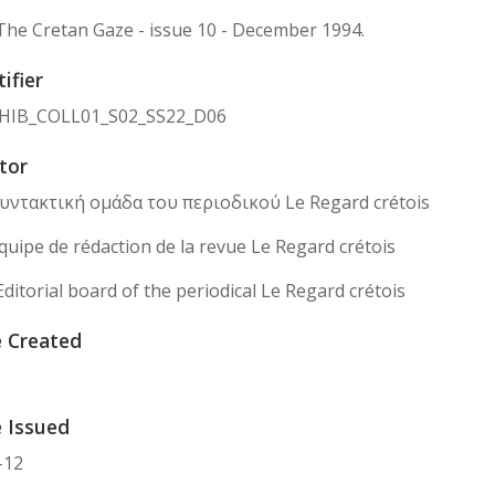
The Cretan Gaze - issue 10 - December 1994.
ifier
HIB_COLL01_S02_SS22_D06
tor
 Συντακτική ομάδα του περιοδικού Le Regard crétois
Équipe de rédaction de la revue Le Regard crétois
Editorial board of the periodical Le Regard crétois
 Created
 Issued
-12