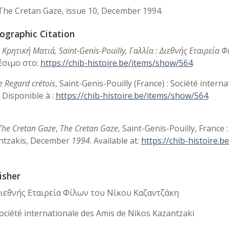
The Cretan Gaze, issue 10, December 1994.
iographic Citation
 Κρητική Ματιά, Saint-Genis-Pouilly, Γαλλία : Διεθνής Εταιρεία
έσιμο στο:
https://chib-histoire.be/items/show/564
.
e Regard crétois
, Saint-Genis-Pouilly (France) : Société inte
.
Disponible à :
https://chib-histoire.be/items/show/564
.
The Cretan Gaze
,
The Cretan Gaze
, Saint-Genis-Pouilly, France 
ntzakis, December
1994
.
Available at:
https://chib-histoire.
isher
 Διεθνής Εταιρεία Φίλων του Νίκου Καζαντζάκη
Société internationale des Amis de Nikos Kazantzaki