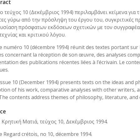
ract
 Το τεύχος 10 (Δεκέμβριος 1994) περιλαμβάνει κείμενα για 
τες γύρω από την πρόσληψη του έργου του, συγκριτικές π
υσίαση πρόσφατων εκδόσεων σχετικών με τον συγγραφέα. 
τεχνίας και κριτικού λόγου.
Le numéro 10 (décembre 1994) réunit des textes portant sur 
s concernant la réception de son œuvre, des analyses compa
ntation des publications récentes liées à l’écrivain. Le cont
ques.
Issue 10 (December 1994) presents texts on the ideas and p
tion of his work, comparative analyses with other writers, a
The contents address themes of philosophy, literature, and cr
ce
Η Κρητική Ματιά, τεύχος 10, Δεκέμβριος 1994.
Le Regard crétois, no 10, décembre 1994.