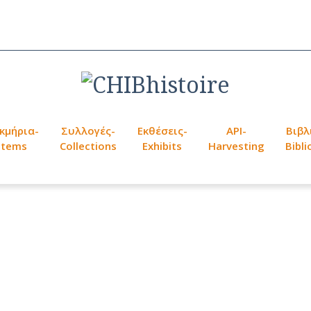
κμήρια-
Συλλογές-
Εκθέσεις-
API-
Βιβλ
Items
Collections
Exhibits
Harvesting
Bibl