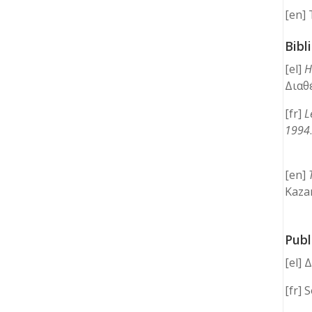
[en] 
Bibl
[el]
Η
Διαθ
[fr]
L
1994
[en]
Kaza
Publ
[el]
[fr] 