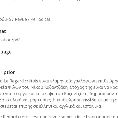
e
δικό / Revue / Periodical
mat
cation/pdf
guage
ription
 Το Le Regard crétois είναι εξαμηνιαία γαλλόφωνη επιθεώρ
ρεία Φίλων του Νίκου Καζαντζάκη. Στόχος της είναι να κρ
ού για το έργο και τη σκέψη του Καζαντζάκη, δημοσιεύοντα
δοτο υλικό και μαρτυρίες. Η επιθεώρηση εκδίδεται με τη
σιεύεται επίσης σε ελληνικά, αγγλικά και ισπανικά.
Le Regard crétois est une revue semestrielle francophone pu