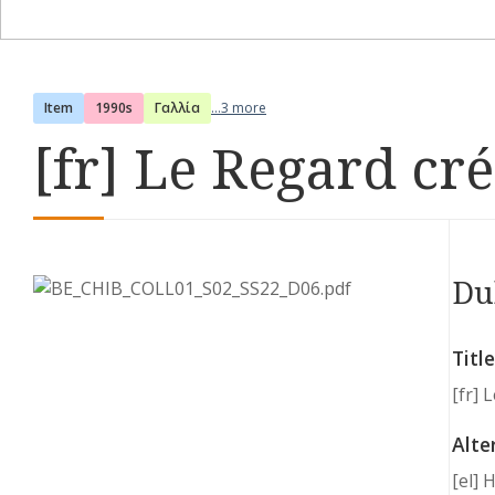
Item
1990s
Γαλλία
...3 more
[fr] Le Regard cré
Du
Title
[fr] 
Alte
[el] 