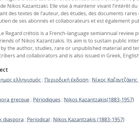
de Nikos Kazantzaki. Elle vise à maintenir vivant l’intérêt d
ant des textes de l’auteur, des études, des documents rares 
utien de ses abonnés et collaborateurs et est également pub
Le Regard crétois is a French-language semiannual review pu
riends of Nikos Kazantzakis. Its aim is to sustain public int
 by the author, studies, rare or unpublished material and t
ribers and collaborators and is also issued in Greek, Englis
ect
ημος ελληνισμός
;
Περιοδική έκδοση
;
Νίκος Καζαντζάκης 
pora grecque
;
Périodiques
;
Nikos Kazantzakis(1883-1957)
k diaspora
;
Periodical
;
Nikos Kazantzakis (1883-1957)