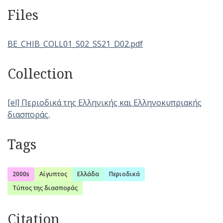
Files
BE_CHIB_COLL01_S02_SS21_D02.pdf
Collection
[el] Περιοδικά της Ελληνικής και Ελληνοκυπριακής
διασποράς.
Tags
2000s
Αίγυπτος
Ελλάδα
Περιοδικά
Τύπος της διασποράς
Citation