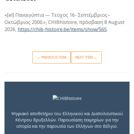
«[el] Παναιγύπτια — Τεύχος 16- Σεπτέμβριος–
Οκτώβριος 2000.», CHIBhistoire, πρόσβαση 8 August
2026,
https://chib-histoire.be/items/show/565
.
← PREVIOUS ITEM
NEXT ITEM →
Ψηφιακό αποθετήριο του Ελληνικού και Διαπολιτιστικού
Κέντρου Βρυξελλών. Παρουσίαση τεκμηρίων για την
ιστορία και την παρουσία των Ελλήνων στο Βέλγιο.