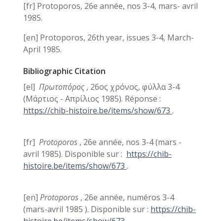
[fr] Protoporos, 26e année, nos 3-4, mars- avril
1985.
[en] Protoporos, 26th year, issues 3-4, March-
April 1985.
Bibliographic Citation
[el]
Πρωτοπόρος
, 26ος χρόνος, φύλλα 3-4
(Μάρτιος - Απρίλιος 1985). Réponse :
https://chib-histoire.be/items/show/673
.
[fr]
Protoporos
, 26e année, nos 3-4 (mars -
avril 1985). Disponible sur :
https://chib-
histoire.be/items/show/673
.
[en]
Protoporos
, 26e année, numéros 3-4
(mars-avril
1985
). Disponible sur :
https://chib-