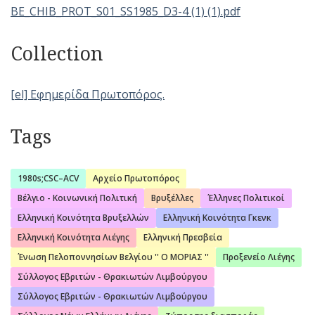
BE_CHIB_PROT_S01_SS1985_D3-4 (1) (1).pdf
Collection
[el] Εφημερίδα Πρωτοπόρος.
Tags
1980s;CSC–ACV
Αρχείο Πρωτοπόρος
Βέλγιο - Κοινωνική Πολιτική
Βρυξέλλες
Έλληνες Πολιτικοί
Ελληνική Κοινότητα Βρυξελλών
Ελληνική Κοινότητα Γκενκ
Ελληνική Κοινότητα Λιέγης
Ελληνική Πρεσβεία
Ένωση Πελοποννησίων Βελγίου '' Ο ΜΟΡΙΑΣ ''
Προξενείο Λιέγης
Σύλλογος Εβριτών - Θρακιωτών Λιμβούργου
Σύλλογος Εβριτών - Θρακιωτών Λιμβούργου