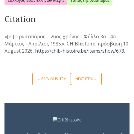
Σύλλογος Νέων Ελλήνων Λιέγης
Τύπος της διασποράς
Citation
«[el] Πρωτοπόρος – 26ος χρόνος - Φύλλο 3o - 4ο -
Μάρτιος - Απρίλιος 1985.», CHIBhistoire, πρόσβαση 10
August 2026,
https://chib-histoire.be/items/show/673
.
← PREVIOUS ITEM
NEXT ITEM →