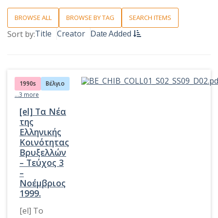
BROWSE ALL
BROWSE BY TAG
SEARCH ITEMS
Title
Creator
Sort by:
Date Added
1990s
Βέλγιο
...3 more
[el] Τα Νέα
της
Ελληνικής
Κοινότητας
Βρυξελλών
– Τεύχος 3
–
Νοέμβριος
1999.
[el] Το