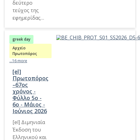
δεύτερο
τεύχος της
εφημερίδας
της
Ελληνικής
greek day
Κοινότητας
Βρυξελλών
Αρχείο
Πρωτοπόρος
παρουσιάζει
...16 more
ειδήσεις για
την
[el]
ομογένεια,
Πρωτοπόρος
–67ος
τις δράσεις
χρόνος -
του Δ.Σ., τις
Φύλλο 5o -
δραστηριότη
6ο - Μάιος -
τες νέων,
Ιούνιος 2026
κοινωνικά
[el] Διμηνιαία
νέα και
Έκδοση του
πολιτιστικά
Ελληνικού και
θέματα.